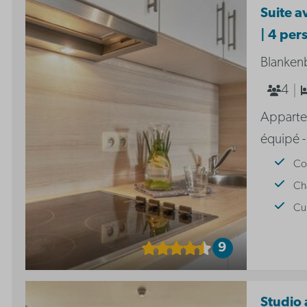
Suite a
| 4 per
Blanken
4
Apparte
équipé -
Coi
Ch
Cu
9
Studio a