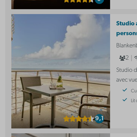
Studio 
person
Blanken
2
Studio 
avec vue
Cu
Lit
9,1