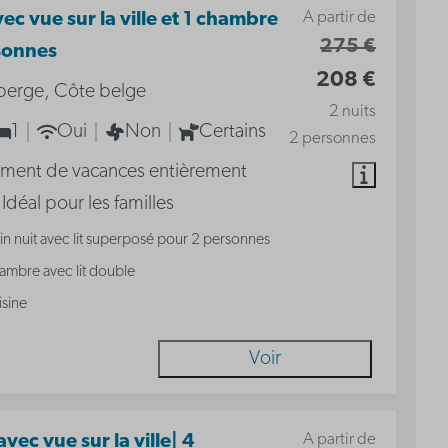
A partir de
vec vue sur la ville et 1 chambre
275 €
sonnes
208 €
berge, Côte belge
2 nuits
1
Oui
Non
Certains
2 personnes
ment de vacances entièrement
 Idéal pour les familles
n nuit avec lit superposé pour 2 personnes
ambre avec lit double
isine
Voir
A partir de
vec vue sur la ville| 4