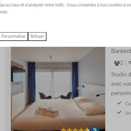
ias sociaux et d'analyser notre trafic. Vous consentez à nos cookies si v
9,1
e web
POPULAIRE
Studio 
Personnaliser
Refuser
sans ba
Blanken
2
Studio 
avec vue
personn
Cu
Lit
9