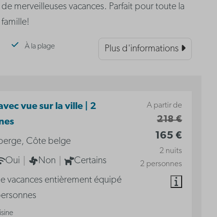
de merveilleuses vacances. Parfait pour toute la
famille!
À la plage
Plus d'informations
A partir de
vec vue sur la ville | 2
218 €
nes
165 €
berge, Côte belge
2 nuits
Oui
Non
Certains
2 personnes
de vacances entièrement équipé
personnes
isine