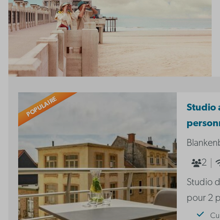
POPULAIRE
Studio a
person
Blanken
2
Studio 
pour 2 
Cu