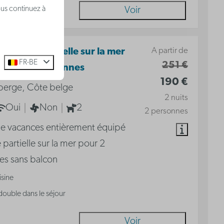
ous continuez à
Voir
A partir de
avec vue partielle sur la mer
FR-BE
251 €
lcon | 2 personnes
190 €
berge, Côte belge
2 nuits
Oui
Non
2
2 personnes
de vacances entièrement équipé
 partielle sur la mer pour 2
es sans balcon
isine
 double dans le séjour
Voir