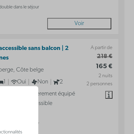
 double dans le séjour
Voir
A partir de
accessible sans balcon | 2
218 €
nes
165 €
berge, Côte belge
2 nuits
1
Oui
Non
2
2 personnes
de vacances entièrement équipé
ersonnes - Accessible
isine
 double dans le séjour
ctionnalités