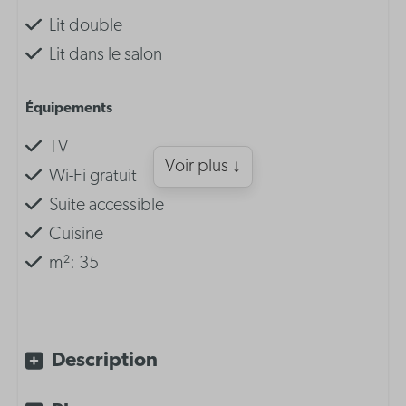
Lit double
Lit dans le salon
Équipements
TV
Voir plus ↓
Wi-Fi gratuit
Suite accessible
Cuisine
m²: 35
Aménagement
Lit double dans le séjour
Description