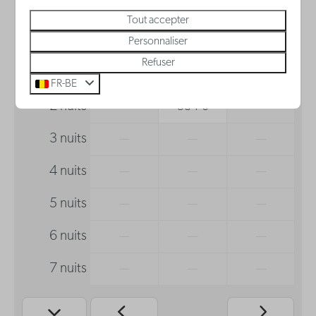
Tout accepter
mer
jeu
ven
Personnaliser
12 août
13 août
14 août
Refuser
1 nuit
—
194 €
232 €
FR-BE
2 nuits
—
384 €
—
3 nuits
—
—
—
4 nuits
—
—
—
5 nuits
—
—
—
6 nuits
—
—
—
7 nuits
—
—
—