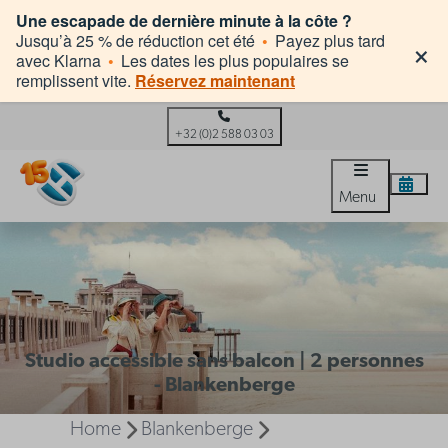
Une escapade de dernière minute à la côte ?
×
Jusqu’à 25 % de réduction cet été
•
Payez plus tard
avec Klarna
•
Les dates les plus populaires se
remplissent vite.
Réservez maintenant
+32 (0)2 588 03 03
Menu
Studio accessible sans balcon | 2 personnes
- Blankenberge
Home
Blankenberge