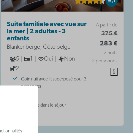
9,1
Suite familiale avec vue sur
A partir de
la mer | 2 adultes - 3
375 €
enfants
283 €
Blankenberge, Côte belge
2 nuits
5
1
Oui
Non
2 personnes
2
Coin nuit avec lit superposé pour 3
personnes
Cuisine
Lit double dans le séjour
ctionnalités