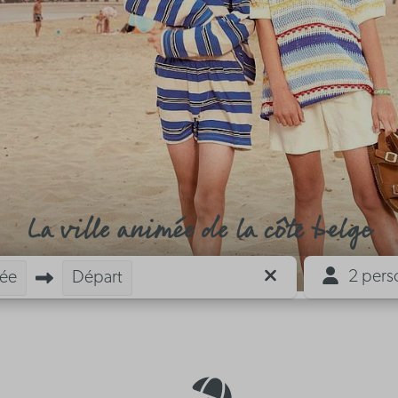
La ville animée de la côte belge
2 pers
vée
Départ