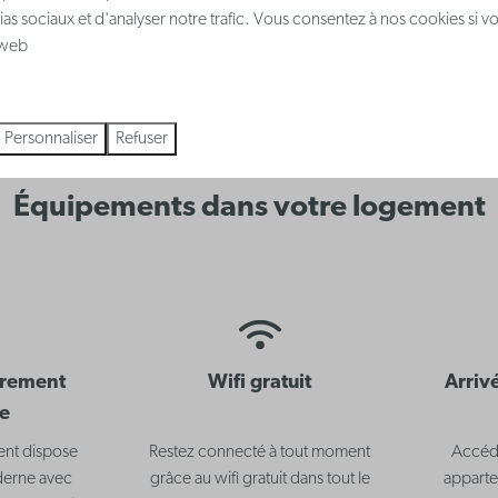
ias sociaux et d'analyser notre trafic. Vous consentez à nos cookies si v
Voir tous les appartements de vacances
e web
Personnaliser
Refuser
Équipements dans votre logement
èrement
Wifi gratuit
Arriv
e
nt dispose
Restez connecté à tout moment
Accéde
derne avec
grâce au wifi gratuit dans tout le
apparte