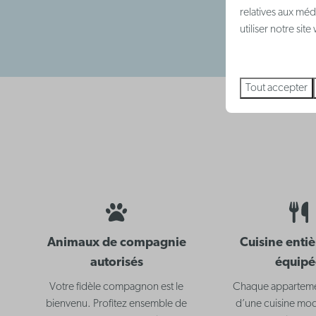
relatives aux méd
utiliser notre sit
Tout accepter
Animaux de compagnie
Cuisine enti
autorisés
équipé
Votre fidèle compagnon est le
Chaque apparteme
bienvenu. Profitez ensemble de
d’une cuisine mo