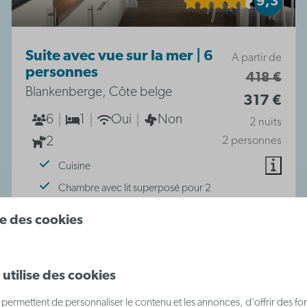
9,3
Suite avec vue sur la mer | 6
A partir de
personnes
418 €
Blankenberge, Côte belge
317 €
6
1
Oui
Non
2 nuits
2
2 personnes
Cuisine
Chambre avec lit superposé pour 2
personnes
ise des cookies
Canapé-lit dans le séjour
Lit double dans le séjour
utilise des cookies
permettent de personnaliser le contenu et les annonces, d'offrir des fon