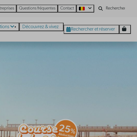
treprises
Questions fréquentes
Contact
tions
Découvrez & vivez
Rechercher et réserver