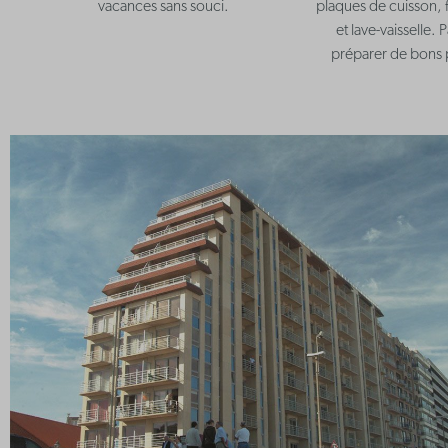
vacances sans souci.
plaques de cuisson,
et lave-vaisselle. 
préparer de bons p