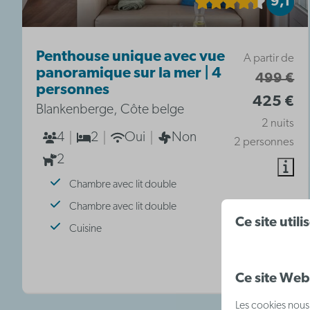
9,1
Penthouse unique avec vue
A partir de
panoramique sur la mer | 4
499 €
personnes
425 €
Blankenberge, Côte belge
2 nuits
4
2
Oui
Non
2 personnes
2
Chambre avec lit double
Chambre avec lit double
Ce site util
Cuisine
Ce site Web 
Les cookies nous 