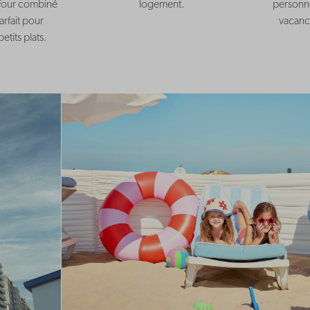
 four combiné
logement.
personnel
Parfait pour
vacanc
etits plats.