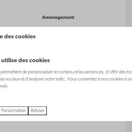
Aménagement
Chambre avec lit superposé
ise des cookies
t
pour 2 personnes
Canapé-lit dans le séjour
Lit double dans le séjour
utilise des cookies
permettent de personnaliser le contenu et les annonces, d'offrir des fon
 plus ↓
ias sociaux et d'analyser notre trafic. Vous consentez à nos cookies si v
e web
eux
Personnaliser
Refuser