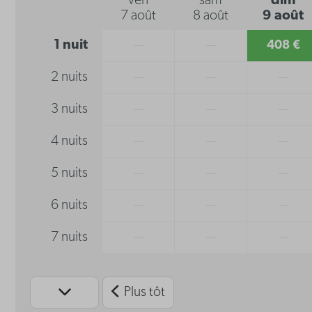
ven
sam
dim
7 août
8 août
9 août
1 nuit
—
—
408 €
2 nuits
—
—
—
3 nuits
—
—
—
4 nuits
—
—
—
5 nuits
—
—
—
6 nuits
—
—
—
7 nuits
—
—
—
Plus tôt