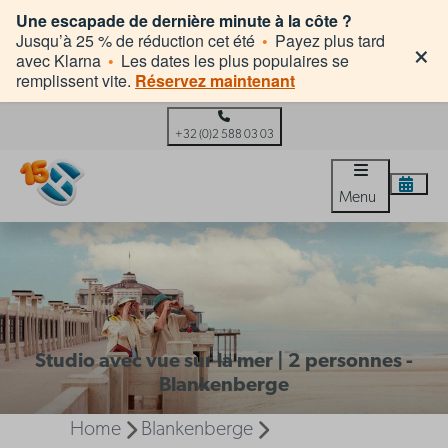
Une escapade de dernière minute à la côte ?
×
Jusqu’à 25 % de réduction cet été
•
Payez plus tard
avec Klarna
•
Les dates les plus populaires se
remplissent vite.
Réservez maintenant
+32 (0)2 588 03 03
Menu
Studio avec vue sur la mer | 2 personnes -
Blankenberge
Home
Blankenberge