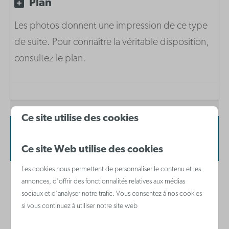
Plan
Cafetière à filtre
Four micro-ondes combiné
Les photos donnent une impression de ce type
Réfrigérateur
de suite. Pour connaître la véritable disposition,
Waterkoker
consultez le plan.
Plaque de cuisson vitrocéramique
Salle de bain
Ce site utilise des cookies
Sèche-cheveux
Disponibilité et prix
Ce site Web utilise des cookies
Les cookies nous permettent de personnaliser le contenu et les
annonces, d'offrir des fonctionnalités relatives aux médias
2 personnes
sociaux et d'analyser notre trafic. Vous consentez à nos cookies
si vous continuez à utiliser notre site web
lu
10-08-2026
ma
11-08-2026