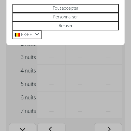
Tout accepter
lun
mar
mer
Personnaliser
10 août
11 août
12 août
Refuser
1 nuit
296 €
—
—
FR-BE
2 nuits
—
—
—
3 nuits
—
—
—
4 nuits
—
—
—
5 nuits
—
—
—
6 nuits
—
—
—
7 nuits
—
—
—