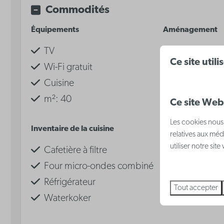
Commodités
Équipements
Aménagement
TV
Coin nuit av
Ce site util
Wi-Fi gratuit
pour 2 person
Cuisine
Canapé-lit d
m²: 40
Ce site Web 
Les cookies nous 
Voir
Inventaire de la cuisine
Salle de bain
relatives aux méd
utiliser notre sit
Cafetière à filtre
Sèche-chev
Four micro-ondes combiné
Réfrigérateur
Tout accepter
Waterkoker
Plaque de cuisson