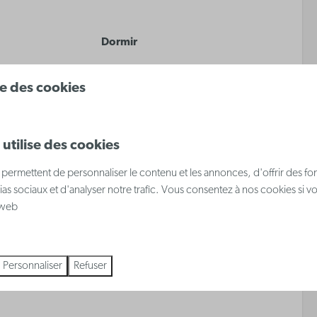
Dormir
ec lit superposé
Lit superposé pour 2
ise des cookies
nes
personnes
ans le séjour
Canapé-lit dans le salon
utilise des cookies
permettent de personnaliser le contenu et les annonces, d'offrir des fon
 plus ↓
ias sociaux et d'analyser notre trafic. Vous consentez à nos cookies si v
e web
eux
Personnaliser
Refuser