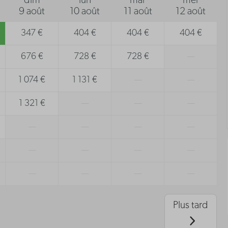
dim
lun
mar
mer
9 août
10 août
11 août
12 août
347 €
404 €
404 €
404 €
676 €
728 €
728 €
—
1 074 €
1 131 €
—
—
1 321 €
—
—
—
—
—
—
—
—
—
—
—
—
—
—
—
Plus tard