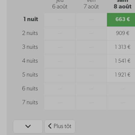
jeu
ven
sam
6 août
7 août
8 août
1 nuit
—
—
663 €
2 nuits
—
—
909 €
3 nuits
—
—
1 313 €
4 nuits
—
—
1 541 €
5 nuits
—
—
1 921 €
6 nuits
—
—
—
7 nuits
—
—
—
Plus tôt