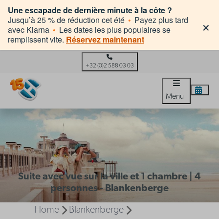
Une escapade de dernière minute à la côte ?
×
Jusqu’à 25 % de réduction cet été
•
Payez plus tard
avec Klarna
•
Les dates les plus populaires se
remplissent vite.
Réservez maintenant
+32 (0)2 588 03 03
Menu
Suite avec vue sur la ville et 1 chambre | 4
personnes - Blankenberge
Home
Blankenberge