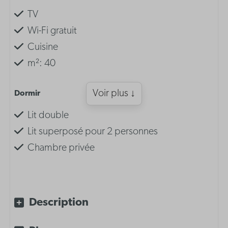
TV
Wi-Fi gratuit
Cuisine
m²: 40
Voir plus ↓
Dormir
Lit double
Lit superposé pour 2 personnes
Chambre privée
Aménagement
Coin nuit avec lit superposé pour 2
Description
personnes