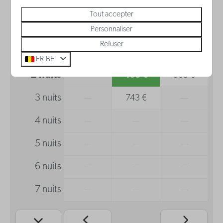
Tout accepter
sam
dim
lun
Personnaliser
8 août
9 août
10 août
Refuser
1 nuit
—
238 €
281 €
FR-BE
2 nuits
—
468 €
505 €
3 nuits
—
743 €
—
4 nuits
—
—
—
5 nuits
—
—
—
6 nuits
—
—
—
7 nuits
—
—
—