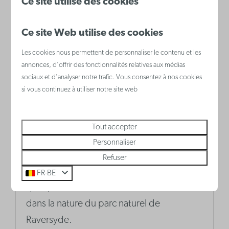
Ce site utilise des cookies
Ce site Web utilise des cookies
Les cookies nous permettent de personnaliser le contenu et les
annonces, d'offrir des fonctionnalités relatives aux médias
sociaux et d'analyser notre trafic. Vous consentez à nos cookies
si vous continuez à utiliser notre site web
Tout accepter
Parc naturel de Raversyde
Personnaliser
Si vous voulez un peu de variété, vous
Refuser
pouvez mettre la mer de côté pendant
FR-BE
quelques heures et faire une randonnée
dans la nature du parc naturel de
Raversyde.