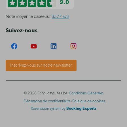
9.0
Note moyenne basée sur
3577 avis
Suivez-nous
Inscrivez-vous sur notre newsletter
·
© 2026 Fr.holidaysuites.be
Conditions Générales
·
·
Déclaration de confidentialité
Politique de cookies
Reservation system by
Booking Experts