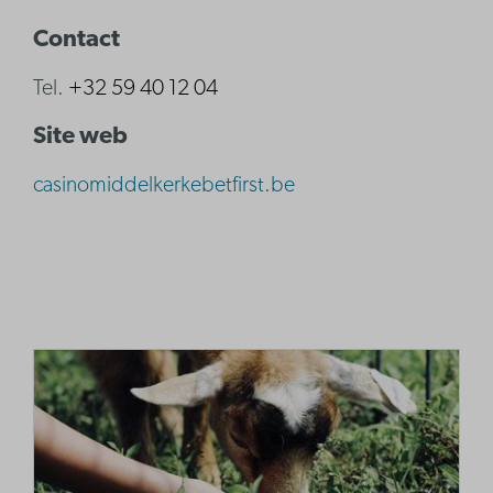
Contact
Tel.
+32 59 40 12 04
Site web
casinomiddelkerkebetfirst.be