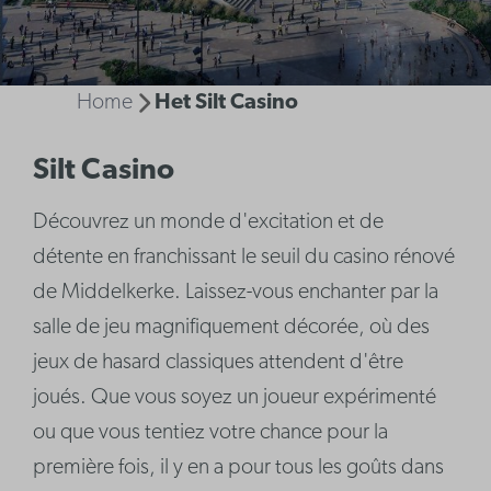
Home
Het Silt Casino
Silt Casino
Découvrez un monde d'excitation et de
détente en franchissant le seuil du casino rénové
de Middelkerke. Laissez-vous enchanter par la
salle de jeu magnifiquement décorée, où des
jeux de hasard classiques attendent d'être
joués. Que vous soyez un joueur expérimenté
ou que vous tentiez votre chance pour la
première fois, il y en a pour tous les goûts dans