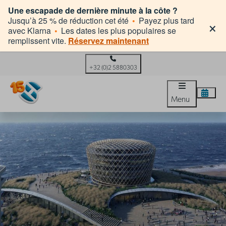
Une escapade de dernière minute à la côte ?
×
Jusqu’à 25 % de réduction cet été
•
Payez plus tard
avec Klarna
•
Les dates les plus populaires se
remplissent vite.
Réservez maintenant
+32 (0)2 5880303
Menu