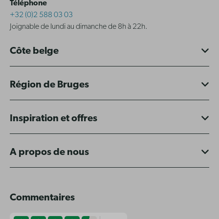
Téléphone
+32 (0)2 588 03 03
Joignable de lundi au dimanche de 8h à 22h.
Côte belge
Région de Bruges
Inspiration et offres
A propos de nous
Commentaires