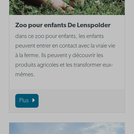
Zoo pour enfants De Lenspolder
dans ce zoo pour enfants, les enfants
peuvent entrer en contact avec la vraie vie
à la ferme. Ils peuvent y découvrir les
produits agricoles et les transformer eux-
mêmes.
Plus