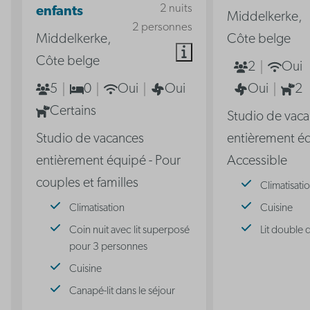
2 nuits
enfants
Middelkerke,
2 personnes
Middelkerke,
Côte belge
Côte belge
2
Oui
5
0
Oui
Oui
Oui
2
Certains
Studio de vac
Studio de vacances
entièrement éq
entièrement équipé - Pour
Accessible
couples et familles
Climatisati
Climatisation
Cuisine
Coin nuit avec lit superposé
Lit double 
pour 3 personnes
Cuisine
Canapé-lit dans le séjour