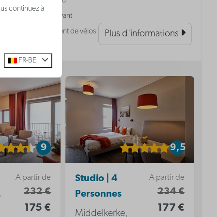
Terrain de jeu
ous continuez à
Parking | Payant
Stationnement de vélos
Plus d'informations
FR-BE
9
9,5
A partir de
A partir de
Studio | 4
232 €
234 €
2
Personnes
175 €
177 €
Middelkerke,