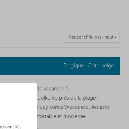
Trier par : Prix bas - haut
Belgique - Côte belge
Appartements de vacances à
Westende/Middelkerke près de la plage?
Bienvenue à Holiday Suites Westende. Adapté
aux enfants, confortable et moderne.
ctionnalités