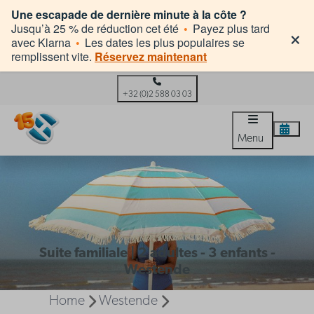
Une escapade de dernière minute à la côte ?
×
Jusqu’à 25 % de réduction cet été
•
Payez plus tard
avec Klarna
•
Les dates les plus populaires se
remplissent vite.
Réservez maintenant
+32 (0)2 588 03 03
Menu
Suite familiale | 2 adultes - 3 enfants -
Westende
Home
Westende