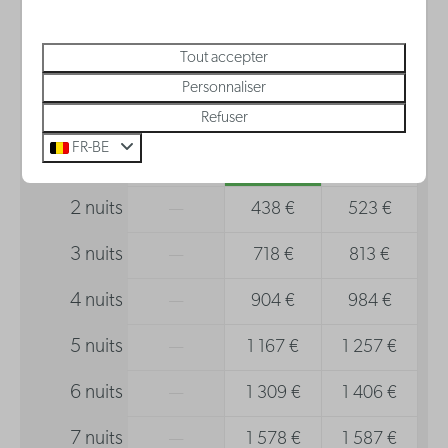
Sèche-cheveux
di
09-08-2026
lu
10-08-2026
Tout accepter
Personnaliser
sam
dim
lun
Refuser
8 août
9 août
10 août
FR-BE
1 nuit
—
196 €
291 €
2 nuits
—
438 €
523 €
3 nuits
—
718 €
813 €
4 nuits
—
904 €
984 €
5 nuits
—
1 167 €
1 257 €
6 nuits
—
1 309 €
1 406 €
7 nuits
—
1 578 €
1 587 €