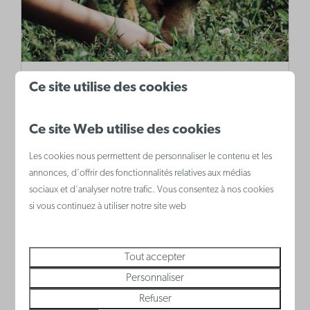
Zoo pour enfants De Lenspolder
Ce site utilise des cookies
dans ce zoo pour enfants, les enfants
Ce site Web utilise des cookies
peuvent entrer en contact avec la vraie vie
à la ferme. Ils peuvent y découvrir les
Les cookies nous permettent de personnaliser le contenu et les
annonces, d'offrir des fonctionnalités relatives aux médias
produits agricoles et les transformer eux-
sociaux et d'analyser notre trafic. Vous consentez à nos cookies
mêmes.
si vous continuez à utiliser notre site web
Tout accepter
Plus
Personnaliser
Refuser