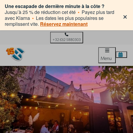
Une escapade de dernière minute à la côte ?
×
Jusqu’à 25 % de réduction cet été
•
Payez plus tard
avec Klarna
•
Les dates les plus populaires se
remplissent vite.
Réservez maintenant
+32 (0)2 5880303
Menu