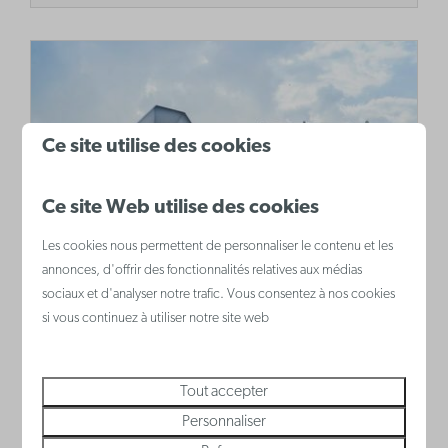
Ce site utilise des cookies
Ce site Web utilise des cookies
Les cookies nous permettent de personnaliser le contenu et les
La Rotonde
annonces, d'offrir des fonctionnalités relatives aux médias
Adepte de l‘architecture ou non, La
sociaux et d'analyser notre trafic. Vous consentez à nos cookies
si vous continuez à utiliser notre site web
Rotonde, Le Grand Hôtel Bellevue, à
Westende est incontournable! Ce
bâtiment Belle Époque a des influences
Tout accepter
égyptiennes, italiennes et marocaines.
Personnaliser