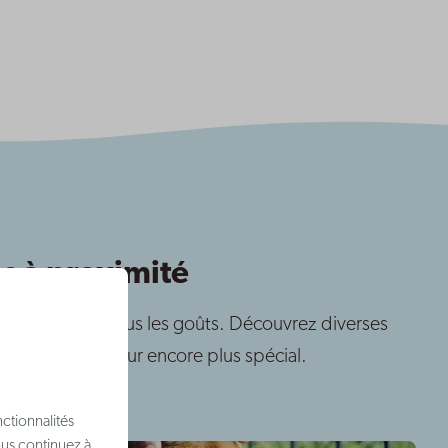
s à proximité
, il y en a pour tous les goûts. Découvrez diverses
ndent votre séjour encore plus spécial.
ctionnalités
ous continuez à