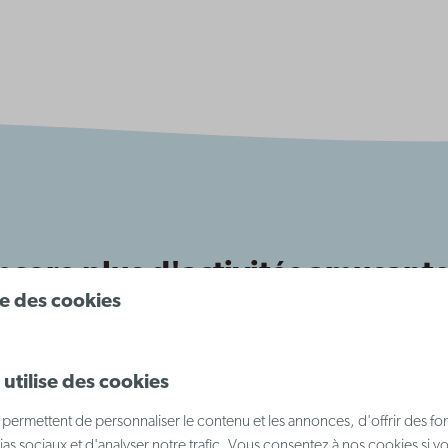
core plus d'activités amusante
ise des cookies
ortifs aux sites culturels et lieux de rencontre conviviaux
 événements locaux et des possibilités de détente qui re
utilise des cookies
permettent de personnaliser le contenu et les annonces, d'offrir des fon
ias sociaux et d'analyser notre trafic. Vous consentez à nos cookies si v