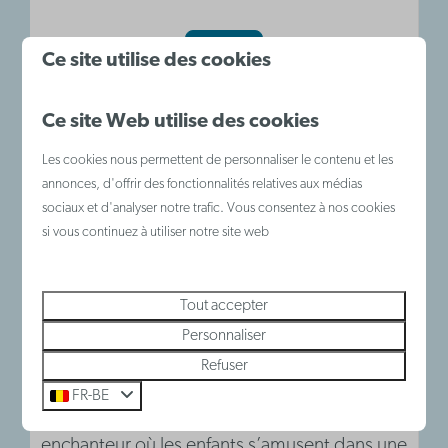
Plus
Ce site utilise des cookies
Ce site Web utilise des cookies
Les cookies nous permettent de personnaliser le contenu et les
annonces, d'offrir des fonctionnalités relatives aux médias
sociaux et d'analyser notre trafic. Vous consentez à nos cookies
si vous continuez à utiliser notre site web
Tout accepter
Personnaliser
Refuser
De Wonderlamp
FR-BE
La Wonderlamp est un paradis de jeu
enchanteur où les enfants s’amusent dans une