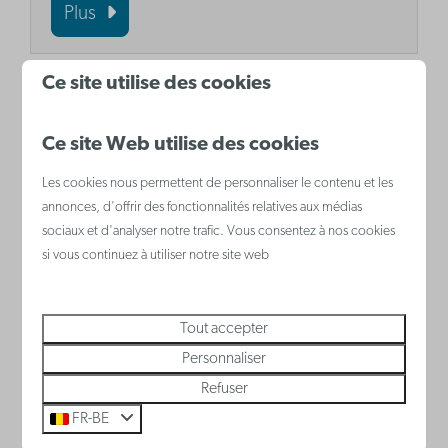
Plus
Ce site utilise des cookies
Ce site Web utilise des cookies
Les cookies nous permettent de personnaliser le contenu et les
annonces, d'offrir des fonctionnalités relatives aux médias
sociaux et d'analyser notre trafic. Vous consentez à nos cookies
si vous continuez à utiliser notre site web
Beaufort
Tout accepter
Beaufort est une triennale d'art qui
Personnaliser
transforme le littoral belge en un parcours
Refuser
artistique unique. Des artistes
FR-BE
contemporains exposent leurs œuvres en