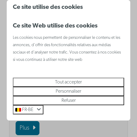
Ce site utilise des cookies
Ce site Web utilise des cookies
Les cookies nous permettent de personnaliser le contenu et les
annonces, d'offrir des fonctionnalités relatives aux médias
sociaux et d'analyser notre trafic. Vous consentez à nos cookies
si vous continuez à utiliser notre site web
Marché hebdomadaire de
Blankenberge
Le marché hebdomadaire de
Tout accepter
Blankenberge a lieu sur la Grote Markt
Personnaliser
Refuser
entre 7h30 et 13h.
FR-BE
Plus