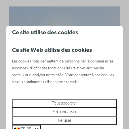
Ce site utilise des cookies
Ce site Web utilise des cookies
Les cookies nous permettent de personnaliser le contenu et les
Spioenkop
annonces, d'offrir des fonctionnalités relatives aux médias
sociaux et d'analyser notre trafic. Vous consentez à nos cookies
Faites un arrêt sur le Spioenkop pendant
si vous continuez à utiliser notre site web
votre promenade. Un point de vue de 31
mètres de haut d'où vous pouvez voir tout
Tout accepter
Wenduine et au-delà !
Personnaliser
Refuser