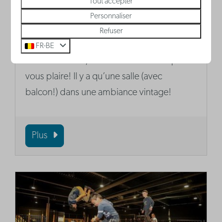
Tout accepter
Personnaliser
Cinema Rio
Refuser
Vous n’aimez pas tellement les grands
FR-BE
cinémas? Alors, Cinema Rio à Le Coq va
vous plaire! Il y a qu’une salle (avec
balcon!) dans une ambiance vintage!
Plus