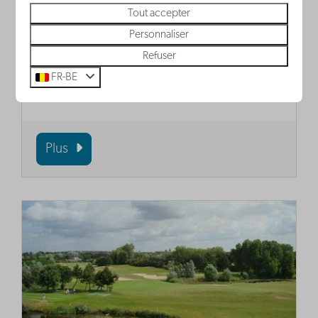
Tout accepter
Rotonde, Le Grand Hôtel Bellevue, à
Personnaliser
Westende est incontournable! Ce
Refuser
bâtiment Belle Époque a des influences
FR-BE
égyptiennes, italiennes et marocaines.
Plus