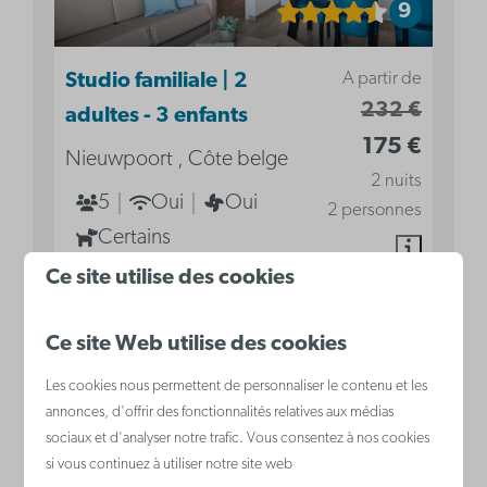
9
A partir de
Studio familiale | 2
232 €
adultes - 3 enfants
175 €
Nieuwpoort , Côte belge
2 nuits
5
Oui
Oui
2 personnes
Certains
Ce site utilise des cookies
Climatisation
Coin nuit avec lit superposé pour 3
personnes
Ce site Web utilise des cookies
Cuisine
Les cookies nous permettent de personnaliser le contenu et les
Canapé-lit dans le séjour
annonces, d'offrir des fonctionnalités relatives aux médias
sociaux et d'analyser notre trafic. Vous consentez à nos cookies
si vous continuez à utiliser notre site web
Voir