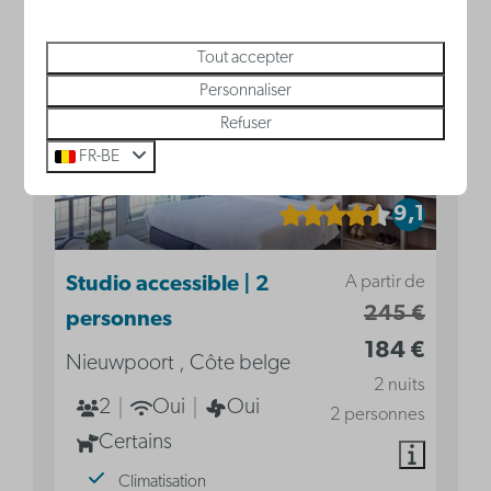
Tout accepter
Personnaliser
Refuser
FR-BE
9,1
A partir de
Studio accessible | 2
245 €
personnes
184 €
Nieuwpoort , Côte belge
2 nuits
2
Oui
Oui
2 personnes
Certains
Climatisation