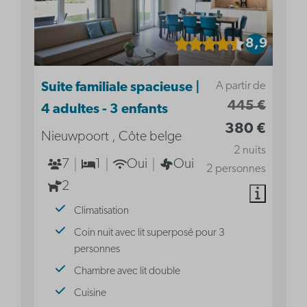
8,9
A partir de
Suite familiale spacieuse |
445 €
4 adultes - 3 enfants
380 €
Nieuwpoort , Côte belge
2 nuits
7
1
Oui
Oui
2 personnes
2
Climatisation
Coin nuit avec lit superposé pour 3
personnes
Chambre avec lit double
Cuisine