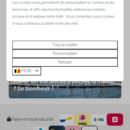
Les cookies nous permettent de personnaliser le contenu et les
résidence au sein du parc Klein
annonces, d'offrir des fonctionnalités relatives aux médias
Strand, à Jabbeke
sociaux et d'analyser notre trafic. Vous consentez à nos cookies
si vous continuez à utiliser notre site web
Tout accepter
Personnaliser
Refuser
FR-BE
Partir en vacances avec les enfants
? Le bonheur !
Payer en toute sécurité