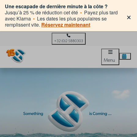
Une escapade de dernière minute à la côte ?
×
Jusqu’à 25 % de réduction cet été
•
Payez plus tard
avec Klarna
•
Les dates les plus populaires se
remplissent vite.
Réservez maintenant
+32 (0)2 5880303
Menu