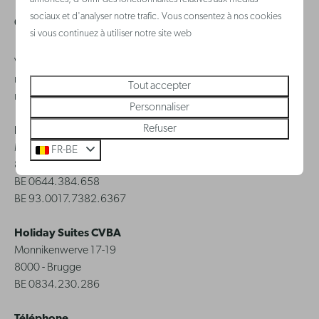
sociaux et d'analyser notre trafic. Vous consentez à nos cookies
Questions fréquemment posées
si vous continuez à utiliser notre site web
Vous avez une question ? Dans ce cas, n'hésitez pas à consulter
notre
service clientèle
où vous trouverez, nous l'espérons, une
Tout accepter
réponse rapide
Personnaliser
Refuser
Holiday Suites International BV
Monnikenwerve 17-19
FR-BE
8000 - Brugge
BE 0644.384.658
BE 93.0017.7382.6367
Holiday Suites CVBA
Monnikenwerve 17-19
8000 - Brugge
BE 0834.230.286
Téléphone