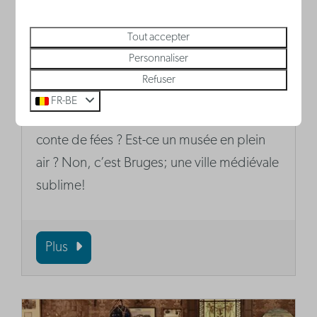
Tout accepter
Personnaliser
Refuser
Bruges – la Venise du nord
FR-BE
Est-ce un plateau de tournage d’un film de
conte de fées ? Est-ce un musée en plein
air ? Non, c’est Bruges; une ville médiévale
sublime!
Plus