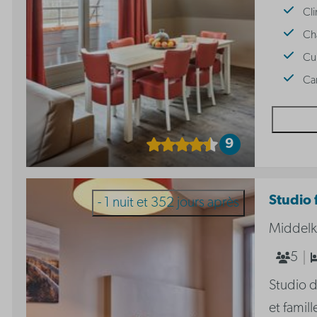
Cli
Ch
Cu
Can
9
Studio f
- 1 nuit et 352 jours après
Middelk
5
Studio d
et famill