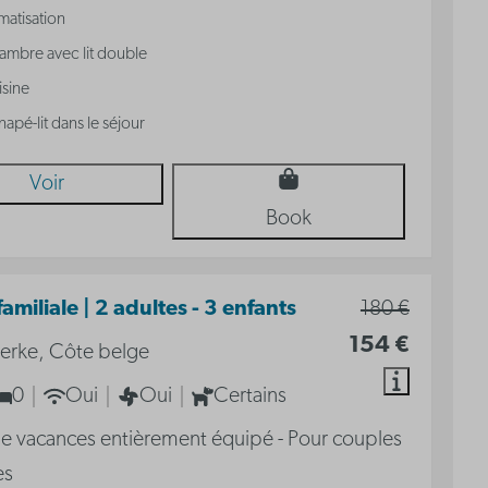
matisation
ambre avec lit double
isine
apé-lit dans le séjour
Voir
Book
amiliale | 2 adultes - 3 enfants
180 €
154 €
erke, Côte belge
0
Oui
Oui
Certains
e vacances entièrement équipé - Pour couples
es