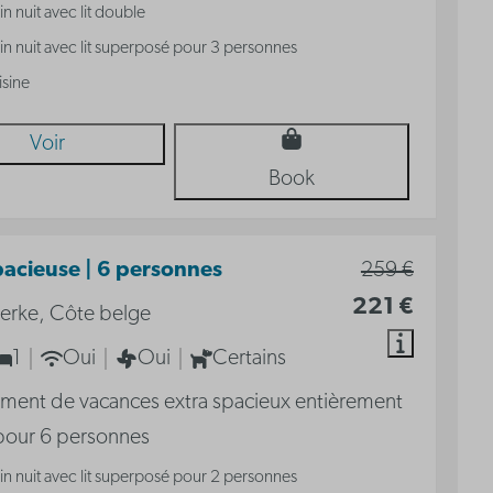
n nuit avec lit double
n nuit avec lit superposé pour 3 personnes
isine
Voir
Book
pacieuse | 6 personnes
259 €
221 €
erke, Côte belge
1
Oui
Oui
Certains
ment de vacances extra spacieux entièrement
pour 6 personnes
n nuit avec lit superposé pour 2 personnes