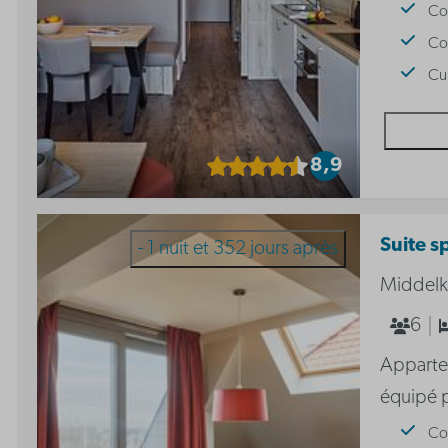
Coi
Coi
Cu
8,9
Suite s
- 1 nuit et 352 jours après
Middelk
6
Apparte
équipé 
Coi