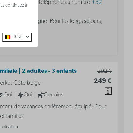
suites.be
ou par téléphone au numéro
+32
ous continuez à
s possibles en ligne. Pour les longs séjours,
FR-BE
miliale | 2 adultes - 3 enfants
292 €
249 €
erke, Côte belge
Oui
Oui
Certains
ment de vacances entièrement équipé - Pour
et familles
matisation