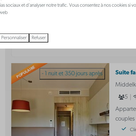
contacter par chat, par courriel à
info@holiday
ias sociaux et d'analyser notre trafic. Vous consentez à nos cookies si v
(0)2 588 03 03
.
e web
Les réservations de plus de 30 nuits ne sont pa
veuillez contacter
business@holidaysuites.eu
.
Personnaliser
Refuser
POPULAIRE
Suite fa
- 1 nuit et 350 jours après
Middelk
5
Apparte
couples 
Cli