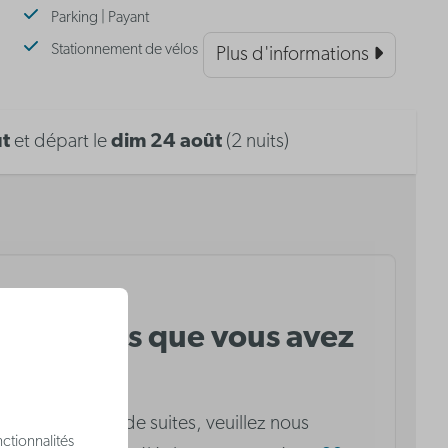
Parking | Payant
Stationnement de vélos
Plus d'informations
ût
et départ le
dim 24 août
(2 nuits)
té aux dates que vous avez
n nombre limité de suites, veuillez nous
ctionnalités