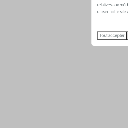
Cafetière à filtre
relatives aux méd
Chambre privée
utiliser notre sit
Tout accepter