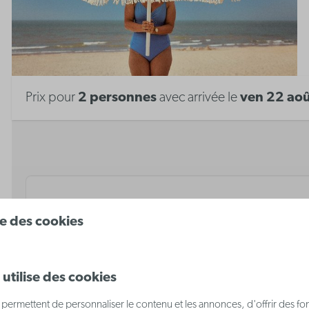
Prix pour
2 personnes
avec arrivée le
ven 22 ao
ise des cookies
Il n'y a pas de disponibili
choisies.
utilise des cookies
La réservation pour une nuit est possible sur u
permettent de personnaliser le contenu et les annonces, d'offrir des fon