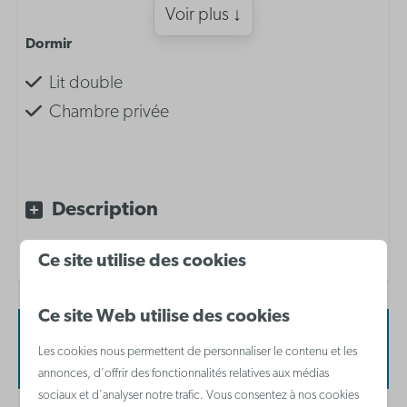
Voir plus ↓
Dormir
Lit double
Chambre privée
Aménagement
Chambre avec lit double
Description
Inventaire de la cuisine
Ce site utilise des cookies
Cafetière à filtre
Ce site Web utilise des cookies
Four micro-ondes combiné
Disponibilité et prix
Les cookies nous permettent de personnaliser le contenu et les
Réfrigérateur avec compartiment congélateur
annonces, d'offrir des fonctionnalités relatives aux médias
Waterkoker
sociaux et d'analyser notre trafic. Vous consentez à nos cookies