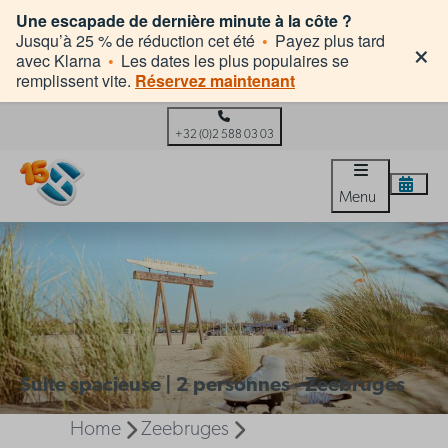
Une escapade de dernière minute à la côte ?
×
Jusqu’à 25 % de réduction cet été
•
Payez plus tard
avec Klarna
•
Les dates les plus populaires se
remplissent vite.
Réservez maintenant
+32 (0)2 588 03 03
Menu
Suite spacieuse | 2 personnes - Zeebruges
Home
Zeebruges