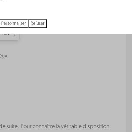
t
Chambre avec lit double
Chambre avec lit double
Personnaliser
Refuser
 plus ↓
eux
suite. Pour connaître la véritable disposition,