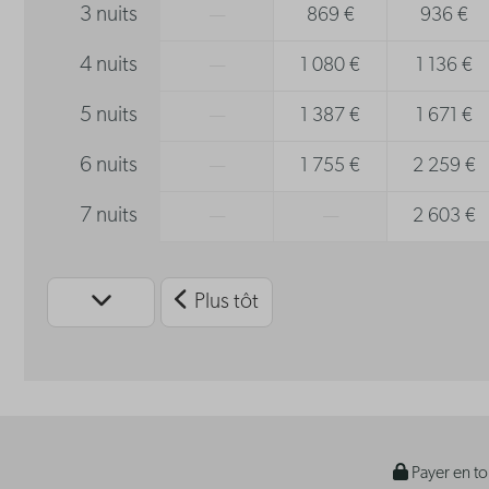
3 nuits
—
869 €
936 €
4 nuits
—
1 080 €
1 136 €
5 nuits
—
1 387 €
1 671 €
6 nuits
—
1 755 €
2 259 €
7 nuits
—
—
2 603 €
Plus tôt
Payer en to