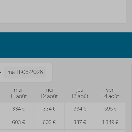
ma
11-08-2026
mar
mer
jeu
ven
11 août
12 août
13 août
14 août
334 €
334 €
334 €
595 €
603 €
603 €
837 €
1 349 €