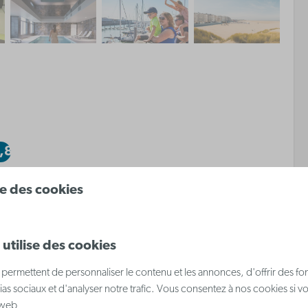
,8
ise des cookies
utilise des cookies
Aménagement
permettent de personnaliser le contenu et les annonces, d'offrir des fon
Coin nuit avec lit superposé
ias sociaux et d'analyser notre trafic. Vous consentez à nos cookies si v
on
pour 2 personnes
e web