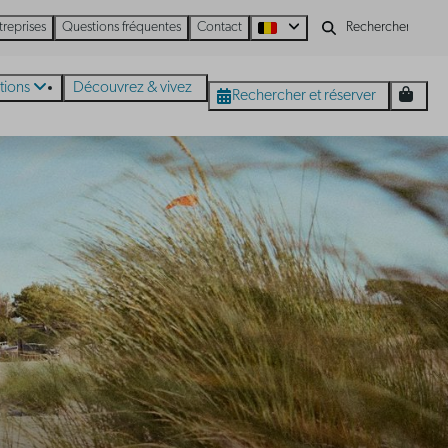
treprises
Questions fréquentes
Contact
tions
Découvrez & vivez
Rechercher et réserver