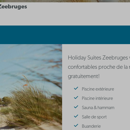
 Zeebruges
Holiday Suites Zeebruges 
confortables proche de la m
gratuitement!
Piscine extérieure
Piscine intérieure
Sauna & hammam
Salle de sport
Buanderie