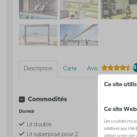
8
Description
Carte
Avis
Ce site util
Commodités
Ce site Web 
Dormir
Équipements
Les cookies nous 
Lit double
TV
relatives aux méd
Lit superposé pour 2
Climatisati
utiliser notre sit