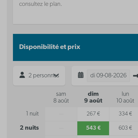
consultez le plan.
Disponibilité et prix
2 personnes
di
09-08-2026
sam
dim
lun
8 août
9 août
10 août
1 nuit
—
267 €
334 €
2 nuits
—
543 €
603 €