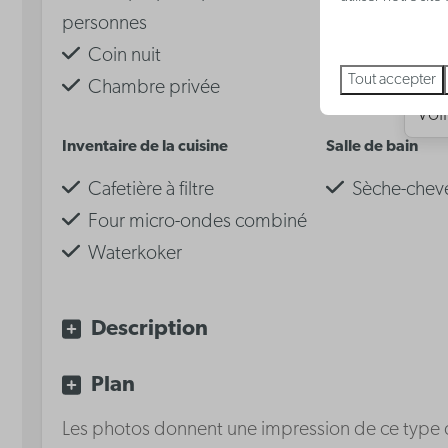
personnes
Wi-Fi gratui
Coin nuit
Cuisine
Tout accepter
Chambre privée
m²: 49
Voir
Inventaire de la cuisine
Salle de bain
Cafetière à filtre
Sèche-chev
Four micro-ondes combiné
Waterkoker
Plaque de cuisson
vitrocéramique
Description
Lave-vaisselle
Plan
Les photos donnent une impression de ce type de 