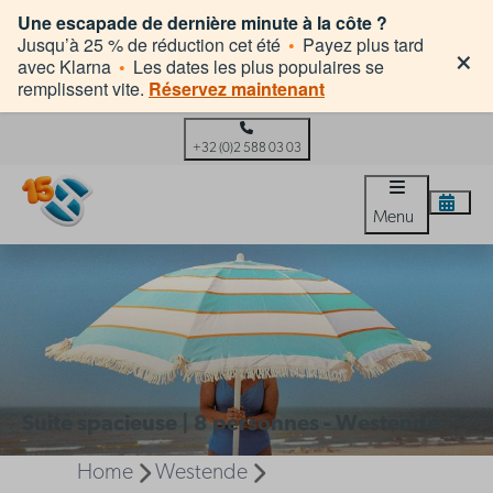
Une escapade de dernière minute à la côte ?
×
Jusqu’à 25 % de réduction cet été
•
Payez plus tard
avec Klarna
•
Les dates les plus populaires se
remplissent vite.
Réservez maintenant
+32 (0)2 588 03 03
Menu
Suite spacieuse | 8 personnes - Westende
Home
Westende