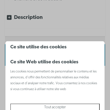
Dormir
Description
Lit double
Lit superposé pour 2 personnes
Chambre privée
Ce site utilise des cookies
Disponibilité et prix
Inventaire de la cuisine
Ce site Web utilise des cookies
Cafetière à filtre
Les cookies nous permettent de personnaliser le contenu et les
Four micro-ondes combiné
2 personnes
annonces, d'offrir des fonctionnalités relatives aux médias
Réfrigérateur avec compartiment congélateur
sociaux et d'analyser notre trafic. Vous consentez à nos cookies
Waterkoker
si vous continuez à utiliser notre site web
di
16-08-2026
lu
17-08-2026
Plaque de cuisson vitrocéramique
Lave-vaisselle
Tout accepter
sam
dim
lun