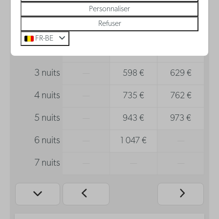
15 août
16 août
17 août
Personnaliser
Salle de bain
Refuser
1 nuit
—
193 €
225 €
Sèche-cheveux
FR-BE
2 nuits
—
376 €
405 €
3 nuits
—
598 €
629 €
4 nuits
—
735 €
762 €
5 nuits
—
943 €
973 €
6 nuits
—
1 047 €
—
7 nuits
—
—
—