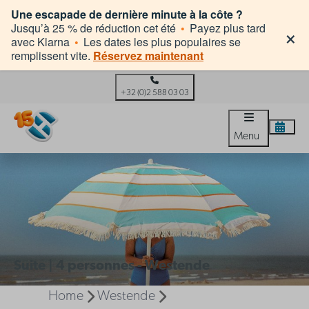
Une escapade de dernière minute à la côte ?
×
Jusqu’à 25 % de réduction cet été
•
Payez plus tard
avec Klarna
•
Les dates les plus populaires se
remplissent vite.
Réservez maintenant
+32 (0)2 588 03 03
Menu
Suite | 4 personnes - Westende
Home
Westende