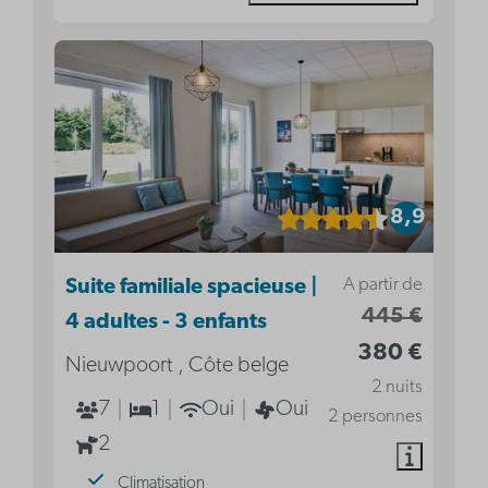
8,9
A partir de
Suite familiale spacieuse |
445 €
4 adultes - 3 enfants
380 €
Nieuwpoort , Côte belge
2 nuits
7
1
Oui
Oui
2 personnes
2
Climatisation