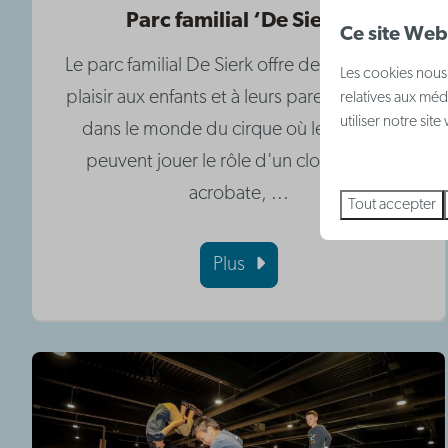
Parc familial ‘De Sierk’
Ce site Web 
Le parc familial De Sierk offre des heures de
Les cookies nous 
plaisir aux enfants et à leurs parents ! Entrez
relatives aux méd
utiliser notre sit
dans le monde du cirque où les enfants
peuvent jouer le rôle d'un clown, d'un
acrobate, ...
Tout accepter
Plus