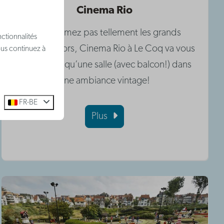
Cinema Rio
Vous n’aimez pas tellement les grands
ctionnalités
cinémas? Alors, Cinema Rio à Le Coq va vous
ous continuez à
plaire! Il y a qu’une salle (avec balcon!) dans
une ambiance vintage!
FR-BE
Plus