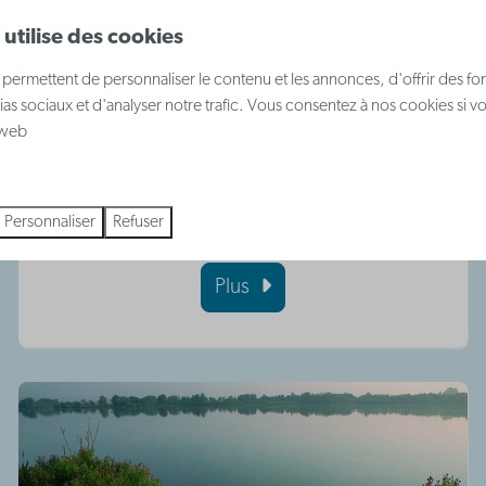
De Wonderlamp
utilise des cookies
La Wonderlamp est un paradis de jeu
permettent de personnaliser le contenu et les annonces, d'offrir des fon
enchanteur où les enfants s’amusent dans une
ias sociaux et d'analyser notre trafic. Vous consentez à nos cookies si v
e web
ambiance orientale, pendant que les parents
profitent d’un en-cas, d’une boisson et du Wi-
Fi gratuit.
Personnaliser
Refuser
Plus