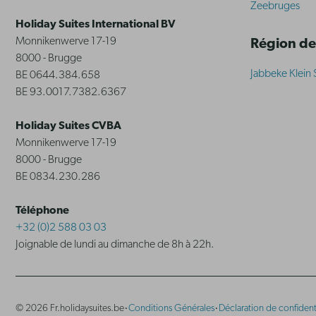
Zeebruges
Holiday Suites International BV
Monnikenwerve 17-19
Région de
8000 - Brugge
Jabbeke Klein 
BE 0644.384.658
BE 93.0017.7382.6367
Holiday Suites CVBA
Monnikenwerve 17-19
8000 - Brugge
BE 0834.230.286
Téléphone
+32 (0)2 588 03 03
Joignable de lundi au dimanche de 8h à 22h.
·
·
© 2026 Fr.holidaysuites.be
Conditions Générales
Déclaration de confidenti