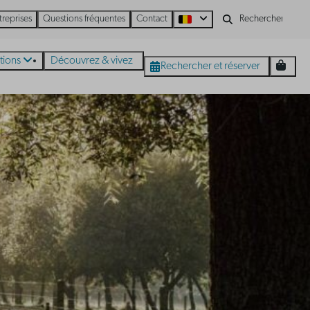
treprises
Questions fréquentes
Contact
tions
Découvrez & vivez
Rechercher et réserver